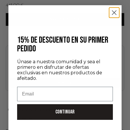
Precio de oferta
445,00 €
AÑADIR A LA CESTA
15% DE DESCUENTO EN SU PRIMER
También te puede gustar
PEDIDO
Use the Previous and Next buttons to navigate through product recommendatio
Únase a nuestra comunidad y sea el
primero en disfrutar de ofertas
cuenco de porcelana y jabón de afeitar
exclusivas en nuestros productos de
60,00 €
afeitado.
Añadir
Email
ENVÍO GRATUITO A PARTIR DE 75 €*
Hecho a mano en Francia
CONTINUAR
Pago seguro