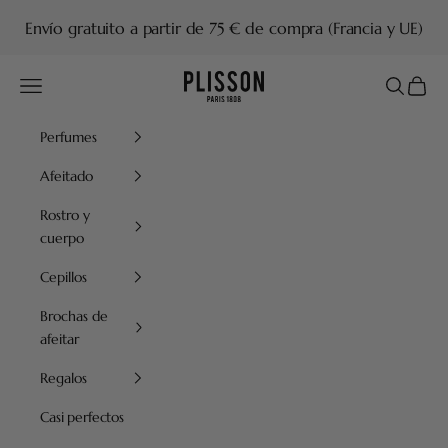
Ir al contenido
Envío gratuito a partir de 75 € de compra (Francia y UE)
Plisson 1808
Menú
Buscar
Cesta
Perfumes
Afeitado
Rostro y
cuerpo
Cepillos
Brochas de
afeitar
Regalos
Casi perfectos