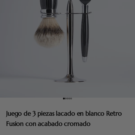
Ir al artículo 1
Ir al artículo 2
Ir al artículo 3
Ir al artículo 4
Ir al artículo 5
Juego de 3 piezas lacado en blanco Retro
Fusion con acabado cromado