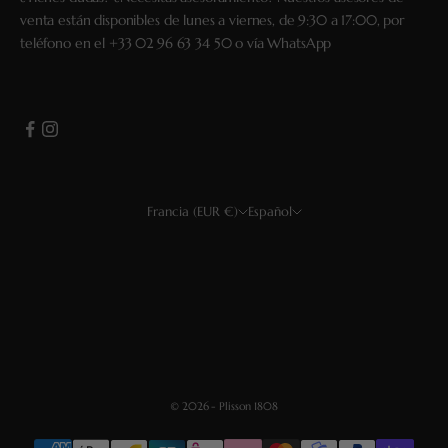
venta están disponibles de lunes a viernes, de 9:30 a 17:00, por
teléfono en el
+33 02 96 63 34 50
o vía
WhatsApp
Francia (EUR €)
Español
País
Idioma
EUR €
Français
USD $
English
GBP £
Deutsch
CHF
Español
© 2026 - Plisson 1808