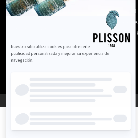
Entrega
Contáctenos
Aviso legal
Nuestros consejos
Condicione
Convertirse en minorista
Política de
Plisson © 2024. Todos los derechos reservados.