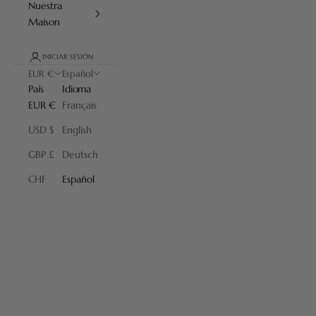
Nuestra
Maison
INICIAR SESIÓN
EUR €
Español
País
Idioma
EUR €
Français
USD $
English
GBP £
Deutsch
Casi Perfecto
CHF
Español
Productos con pequeñas imperfecciones a precios reducidos.
Descubra nuestros «Almost Perfect» en distintos colores y
materiales que embellecerán su cuarto de baño.