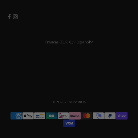
Francia (EUR €)
Español
País
Idioma
EUR €
Français
USD $
English
GBP £
Deutsch
CHF
Español
© 2026 - Plisson 1808