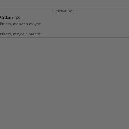
Ordenar por
Ordenar por
Precio, menor a mayor
Precio, mayor a menor
AHORRA 12,00 €
AHORRA 9,75 €
Añadir a la cesta
Añadir a la cesta
SOPORTE CASI PERFECTO PARA
CEPILLO ALISADOR CASI
BROCHA Y MAQUINILLA DE
PERFECTO PURO PELO DE
AFEITAR DE LATÓN
JABALÍ