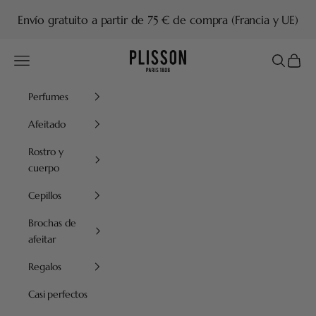
Ir al contenido
Envío gratuito a partir de 75 € de compra (Francia y UE)
Plisson 1808
Menú
Buscar
Cesta
Perfumes
Afeitado
Rostro y
cuerpo
Cepillos
Brochas de
afeitar
Regalos
Casi perfectos