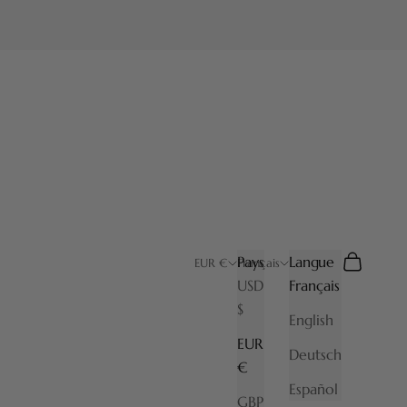
Pays
Langue
Recherche
Panier
EUR €
Français
USD
Français
$
English
EUR
Deutsch
€
Español
GBP