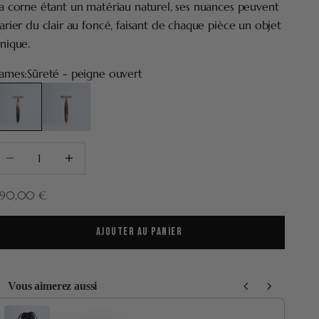
a corne étant un matériau naturel, ses nuances peuvent
arier du clair au foncé, faisant de chaque pièce un objet
nique.
ames:
Sûreté - peigne ouvert
ûreté - peigne ouvert
Sûreté - tête fermée
iminuer la quantité
Augmenter la quantité
rix de vente
390,00 €
AJOUTER AU PANIER
Vous aimerez aussi
se the Previous and Next buttons to navigate through product recommenda