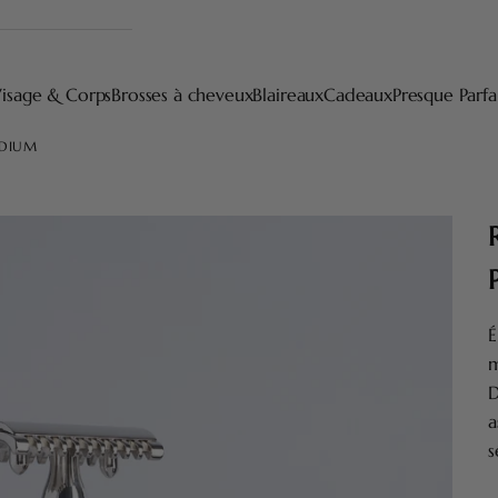
isage & Corps
Brosses à cheveux
Blaireaux
Cadeaux
Presque Parfa
ADIUM
É
m
D
a
s