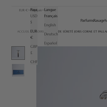
Pays
Langue
EUR €
Français
USD
Français
Parfums
Rasage
V
$
English
EUR
ACCUEIL
RASOIRS
RASOIR DE SÛRETÉ JORIS CORNE ET PALL
Deutsch
€
Español
GBP
£
CHF