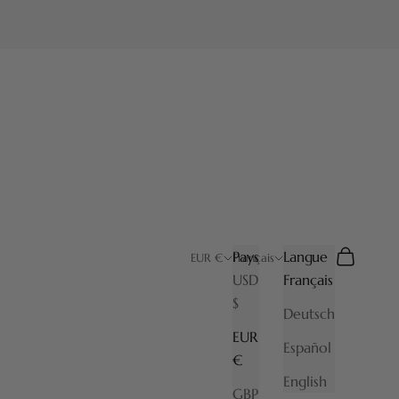
Pays
Langue
Recherche
Panier
EUR €
Français
USD
Français
$
Deutsch
EUR
Español
€
English
GBP