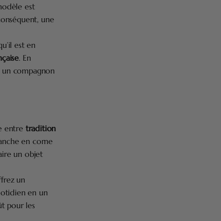
modèle est
 conséquent, une
u’il est en
nçaise
. En
e : un compagnon
te entre
tradition
manche en corne
aire un objet
ffrez un
uotidien en un
ût pour les