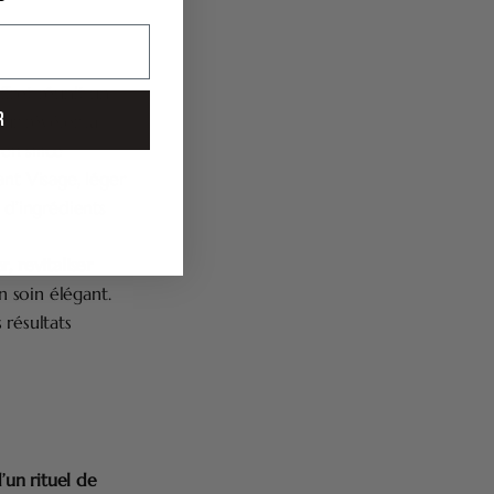
ffret réunit un
R
r révéler la
n silice
ant Visage, léger
 d’ingrédients
, revitaliser
un soin élégant.
 résultats
’un rituel de