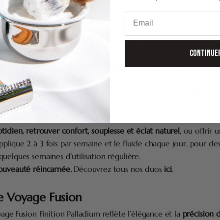
Email
 - Charme Fou
ou incarne l’essentiel pour une
routine visage éclatante
. Ce co
CONTINUE
et un fluide hydratant, deux soins complémentaires conçus pou
u. Le Gommage Énergisant Visage, à la texture douce enrichie e
trait de joubarbe,
exfolie la peau en douceur
. Le Fluide Hydrat
associe extrait de joubarbe et huile d’avocat, et compte 98,62 %
le.
ce, ce coffret est idéal pour les hommes qui souhaitent
hydrater
tidien, retrouver confort, souplesse et éclat naturel
, ou offrir 
lique 2 à 3 fois par semaine et le fluide chaque jour, pour des
uelques semaines d’utilisation régulière.
ouveauté réincarnée.
Découvrez tous nos duos
ici
.
de Voyage Fusion
age Fusion Finition Palladium reflète l’élégance et la
précision d