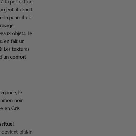
 à la perfection
rgent, il réunit
de la peau. Il est
rasage.
eaux objets. Le
, en fait un
é
. Les textures
 d’un
confort
légance, le
nition noir
le en Gris
un
rituel
devient plaisir.