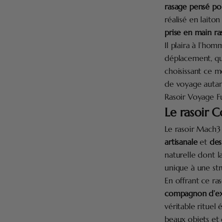
rasage pensé p
réalisé en laito
prise en main ra
Il plaira à l’ho
déplacement, qui
choisissant ce 
de voyage autant
Rasoir Voyage F
Le rasoir 
Le rasoir Mach3 
artisanale
et
des
naturelle dont l
unique à une str
En offrant ce ra
compagnon d’ex
véritable rituel 
beaux objets et d