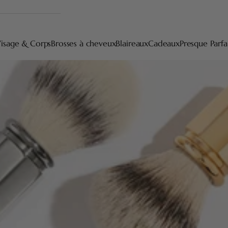
isage & Corps
Brosses à cheveux
Blaireaux
Cadeaux
Presque Parfa