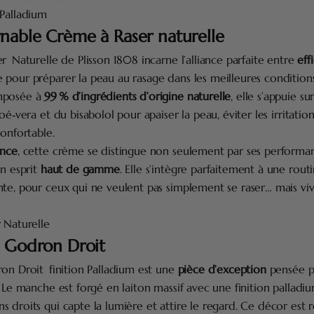
 Palladium
rnable Crème à Raser naturelle
 Naturelle de Plisson 1808 incarne l’alliance parfaite entre
eff
e pour préparer la peau au rasage dans les meilleures condition
mposée à
99 % d’ingrédients d’origine naturelle
, elle s’appuie su
oé‑vera et du bisabolol pour apaiser la peau, éviter les irritatio
confortable.
ance
, cette crème se distingue non seulement par ses performa
on esprit
haut de gamme
. Elle s’intègre parfaitement à une rout
nte, pour ceux qui ne veulent pas simplement se raser… mais v
 Naturelle
u Godron Droit
on Droit finition Palladium est une
pièce d’exception
pensée p
. Le manche est forgé en laiton massif avec une finition palladi
 droits qui capte la lumière et attire le regard. Ce décor est r