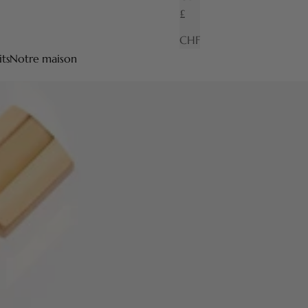
£
CHF
its
Notre maison