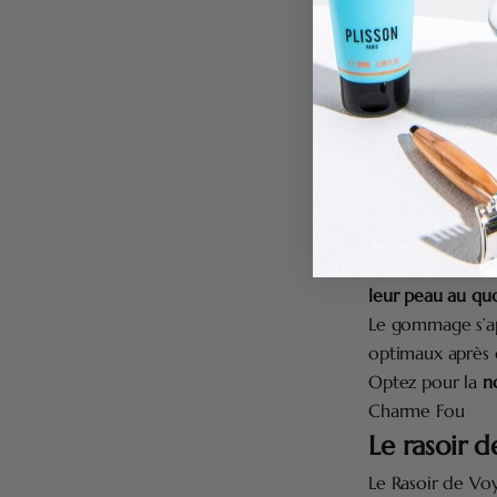
Barbe Prestige
Nouveauté
Le duo Charme F
gommage visage 
beauté de la pea
volcanique et ex
et nourrissant, 
d’origine naturel
Fabriqué en Fran
leur peau au quo
Le gommage s’app
optimaux après q
Optez pour la
n
Charme Fou
Le rasoir 
Le Rasoir de Voy