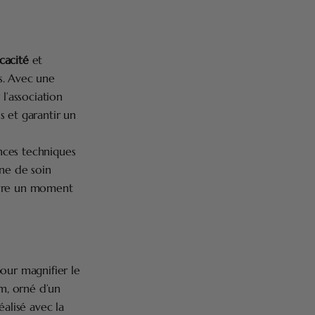
icacité
et
s. Avec une
r l’association
ns et garantir un
nces techniques
ine de soin
ivre un moment
our magnifier le
um, orné d’un
éalisé avec la