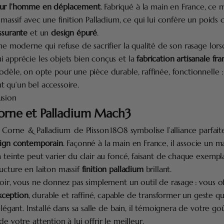
our l’homme en déplacement
. Fabriqué à la main en France, ce 
n massif avec une finition Palladium, ce qui lui confère un poids
ssurante
et un
design épuré
.
mme moderne qui refuse de sacrifier la qualité de son rasage lorsq
 apprécie les objets bien conçus et la
fabrication artisanale fra
modèle, on opte pour une pièce durable, raffinée, fonctionnell
 qu’un bel accessoire.
usion
Corne et Palladium Mach3
Corne & Palladium de Plisson 1808 symbolise l’alliance parfai
ign contemporain
. Façonné à la main en France, il associe un 
a teinte peut varier du clair au foncé, faisant de chaque exempl
ucture en laiton massif
finition palladium
brillant.
soir, vous ne donnez pas simplement un outil de rasage : vous o
ception
, durable et raffiné, capable de transformer un geste q
élégant. Installé dans sa salle de bain, il témoignera de votre go
e votre attention à lui offrir le meilleur.