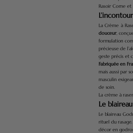
Rasoir Corne et
L’incontou
La Crème à Raser
douceur
, conçu
formulation co
précieuse de l’al
geste précis et 
Fabriquée en Fr
mais aussi par s
masculin exigea
de soin.
La crème à raser
Le blairea
Le blaireau Godr
rituel du rasage
décor en godrons