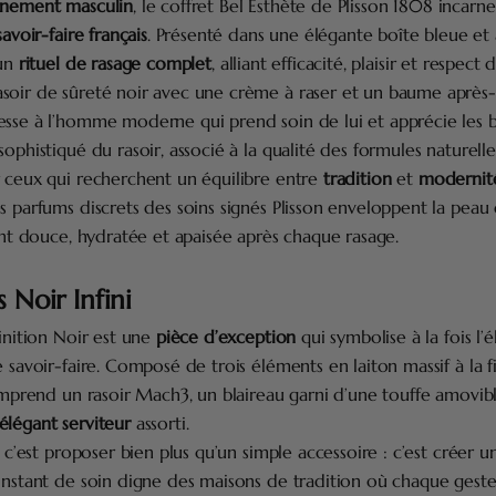
finement masculin
, le coffret Bel Esthète de Plisson 1808 incarne
savoir-faire français
. Présenté dans une élégante boîte bleue et a
 un
rituel de rasage complet
, alliant efficacité, plaisir et respect 
soir de sûreté noir avec une crème à raser et un baume après-
esse à l’homme moderne qui prend soin de lui et apprécie les b
ophistiqué du rasoir, associé à la qualité des formules naturelles
r ceux qui recherchent un équilibre entre
tradition
et
modernit
s parfums discrets des soins signés Plisson enveloppent la peau
ssant douce, hydratée et apaisée après chaque rasage.
s Noir Infini
Finition Noir est une
pièce d’exception
qui symbolise à la fois l’é
e savoir-faire. Composé de trois éléments en laiton massif à la fi
comprend un rasoir Mach3, un blaireau garni d’une touffe amovib
élégant serviteur
assorti.
, c’est proposer bien plus qu’un simple accessoire : c’est créer 
 instant de soin digne des maisons de tradition où chaque geste 