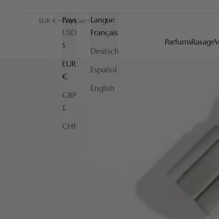
Pays
Langue
EUR €
Français
USD
Français
Parfums
Rasage
V
$
Deutsch
EUR
Español
€
English
GBP
£
CHF