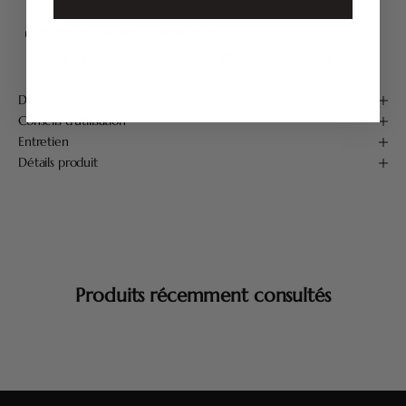
LIVRAISON OFFERTE À PARTIR DE 75 €*
FABRIQUÉ À LA MAIN EN FRANCE
PAIEMENT SÉCURISÉ
Description
Conseils d'utilisation
Entretien
Détails produit
Produits récemment consultés