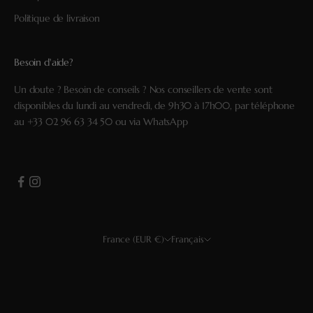
Politique de livraison
Besoin d'aide?
Un doute ? Besoin de conseils ? Nos conseillers de vente sont
disponibles du lundi au vendredi, de 9h30 à 17h00, par téléphone
au
+33 02 96 63 34 50
ou via
WhatsApp
France (EUR €)
Français
Pays
Langue
USD $
Français
EUR €
Deutsch