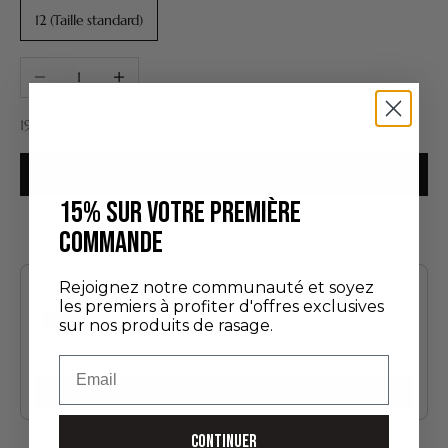
12 (Taille standard)
Diminuer la quantité
Augmenter la quantité
Prix de vente
190,00 €
AJOUTER AU PANIER
15% SUR VOTRE PREMIÈRE
COMMANDE
Vous aimerez aussi
Use the Previous and Next buttons to navigate through product recommendatio
Rejoignez notre communauté et soyez
les premiers à profiter d'offres exclusives
sur nos produits de rasage.
Édition Découverte
Email
24,00 €
Ajouter
CONTINUER