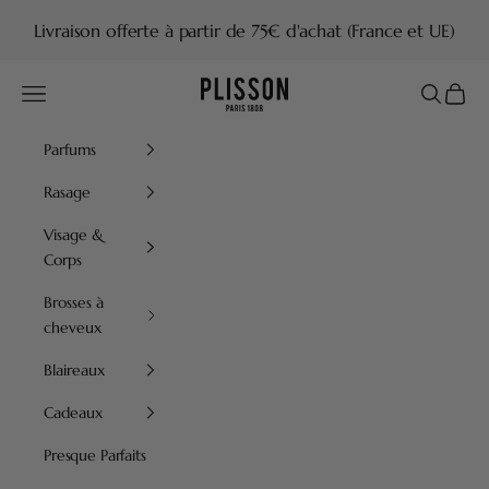
Passer au contenu
Livraison offerte à partir de 75€ d'achat (France et UE)
Plisson 1808
Menu
Recherch
Panier
Parfums
Rasage
Visage &
Corps
Brosses à
cheveux
Blaireaux
Cadeaux
Presque Parfaits