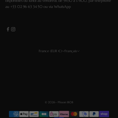
disponibles du lundi au vendredi, de 9h30 à 17h00, par téléphone
au
+33 02 96 63 34 50
ou via
WhatsApp
France (EUR €)
Français
Pays
Langue
USD $
Français
EUR €
Deutsch
GBP £
Español
CHF
English
© 2026 - Plisson 1808