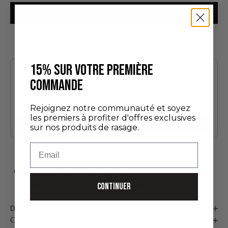
AJOUTER AU PANIER
Vous aimerez aussi
Use the Previous and Next buttons to navigate through product recommendatio
15% SUR VOTRE PREMIÈRE
COMMANDE
Édition Découverte
Rejoignez notre communauté et soyez
24,00 €
les premiers à profiter d'offres exclusives
Ajouter
sur nos produits de rasage.
Email
LIVRAISON OFFERTE À PARTIR DE 75 €*
CONTINUER
FABRIQUÉ À LA MAIN EN FRANCE
PAIEMENT SÉCURISÉ
Description
Conseils d'utilisation