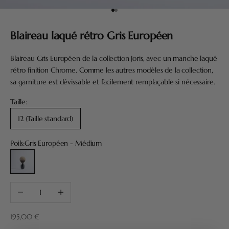
Aller à l'élément 1
Aller à l'élément 2
Blaireau laqué rétro Gris Européen
Blaireau Gris Européen de la collection Joris, avec un manche laqué
rétro finition Chrome. Comme les autres modèles de la collection,
sa garniture est dévissable et facilement remplaçable si nécessaire.
Taille:
12 (Taille standard)
Poils:
Gris Européen - Médium
Gris Européen - Médium
Diminuer la quantité
Augmenter la quantité
Prix de vente
195,00 €