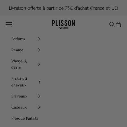
Passer au contenu
Livraison offerte à partir de 75€ d'achat (France et UE)
Plisson 1808
Menu
Recherch
Panier
Parfums
Rasage
Visage &
Corps
Brosses à
cheveux
Blaireaux
Cadeaux
Presque Parfaits