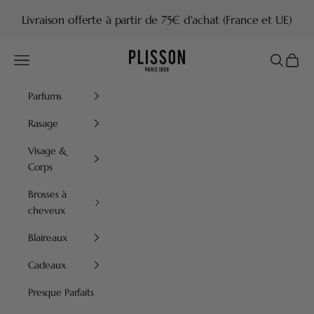
Passer au contenu
Livraison offerte à partir de 75€ d'achat (France et UE)
Plisson 1808
Menu
Recherch
Panier
Parfums
Rasage
Visage &
Corps
Brosses à
cheveux
Blaireaux
Cadeaux
Presque Parfaits