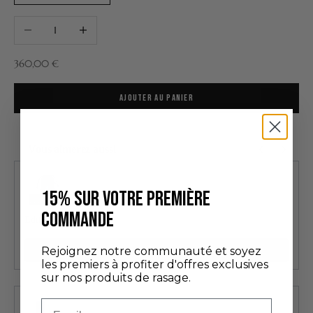
Diminuer la quantité
Augmenter la quantité
Prix de vente
360,00 €
AJOUTER AU PANIER
Vous aimerez aussi
Use the Previous and Next buttons to navigate through product recommendatio
15% SUR VOTRE PREMIÈRE
COMMANDE
Édition Découverte
24,00 €
Rejoignez notre communauté et soyez
Ajouter
les premiers à profiter d'offres exclusives
sur nos produits de rasage.
Email