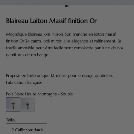
Aller à l'élément 1
Aller à l'élément 3
Blaireau Laiton Massif finition Or
Magnifique blaireau Joris Plisson. Son manche en laiton massif
finition Or 24 carats, poli miroir, allie élégance et raffinement. Sa
touffe amovible peut être facilement remplacée par l’une de nos
garnitures de rechange.
Proposé en taille unique 12, idéale pour le rasage quotidien.
Fabrication française.
Poils:
Blanc Haute Montagne - Souple
Blanc Haute Montagne - Souple
Gris Européen - Médium
Taille:
12 (Taille standard)