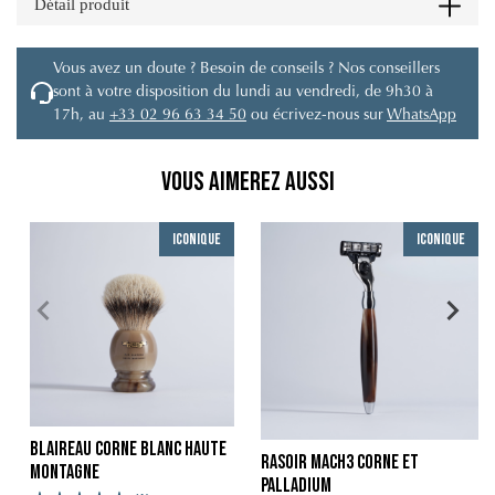
Détail produit
Vous avez un doute ? Besoin de conseils ? Nos conseillers
sont à votre disposition du lundi au vendredi, de 9h30 à
17h, au
+33 02 96 63 34 50
ou écrivez-nous sur
WhatsApp
Vous aimerez aussi
Iconique
Iconique
Blaireau Corne Blanc Haute
Rasoir Mach3 Corne et
Montagne
Palladium