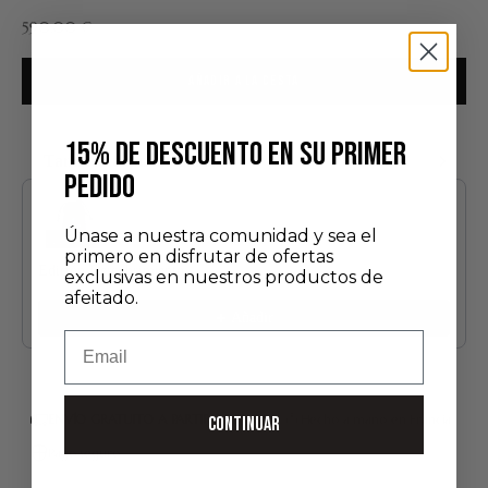
Precio de oferta
590,00 €
AÑADIR A LA CESTA
15% DE DESCUENTO EN SU PRIMER
También te puede gustar
PEDIDO
Use the Previous and Next buttons to navigate through product recommendatio
Únase a nuestra comunidad y sea el
primero en disfrutar de ofertas
Edición Descubrimiento
exclusivas en nuestros productos de
24,00 €
afeitado.
Añadir
Email
ENVÍO GRATUITO A PARTIR DE 75 €*
Hecho a mano en Francia
CONTINUAR
Pago seguro