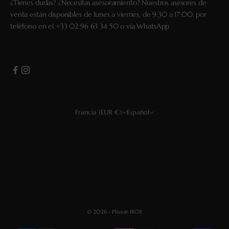
¿Tienes dudas? ¿Necesitas asesoramiento? Nuestros asesores de
venta están disponibles de lunes a viernes, de 9:30 a 17:00, por
teléfono en el
+33 02 96 63 34 50
o vía
WhatsApp
Francia (EUR €)
Español
País
Idioma
EUR €
Français
USD $
English
GBP £
Deutsch
CHF
Español
© 2026 - Plisson 1808