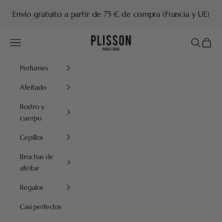
Ir al contenido
Envío gratuito a partir de 75 € de compra (Francia y UE)
Plisson 1808
Menú
Buscar
Cesta
Perfumes
Afeitado
Rostro y
cuerpo
Cepillos
Brochas de
afeitar
Regalos
Casi perfectos