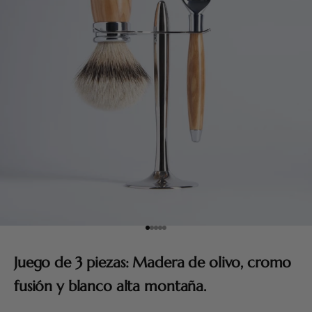
Ir al artículo 1
Ir al artículo 2
Ir al artículo 3
Ir al artículo 4
Ir al artículo 5
Juego de 3 piezas: Madera de olivo, cromo
fusión y blanco alta montaña.