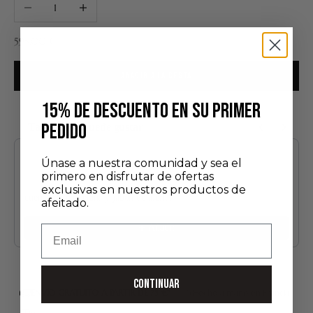
Reducir cantidad
Aumentar cantidad
Precio de oferta
595,00 €
AÑADIR A LA CESTA
15% DE DESCUENTO EN SU PRIMER
PEDIDO
También te puede gustar
Use the Previous and Next buttons to navigate through product recommendatio
Únase a nuestra comunidad y sea el
primero en disfrutar de ofertas
exclusivas en nuestros productos de
cuenco de porcelana y jabón de afeitar
afeitado.
60,00 €
Añadir
Email
CONTINUAR
ENVÍO GRATUITO A PARTIR DE 75 €*
Hecho a mano en Francia