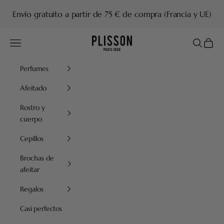
Ir al contenido
Envío gratuito a partir de 75 € de compra (Francia y UE)
Plisson 1808
Menú
Buscar
Cesta
Perfumes
Afeitado
Rostro y
cuerpo
Cepillos
Brochas de
afeitar
Regalos
Casi perfectos