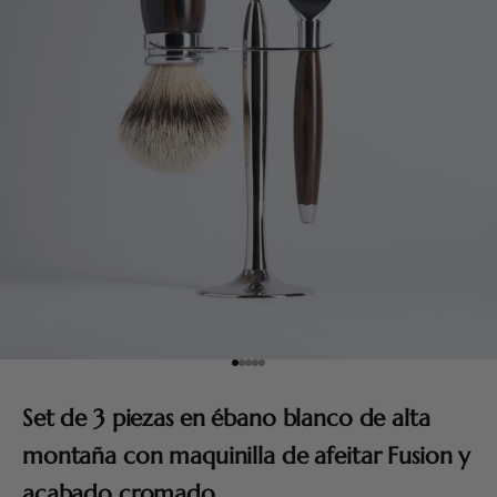
Ir al artículo 1
Ir al artículo 2
Ir al artículo 3
Ir al artículo 4
Ir al artículo 5
Set de 3 piezas en ébano blanco de alta
montaña con maquinilla de afeitar Fusion y
acabado cromado