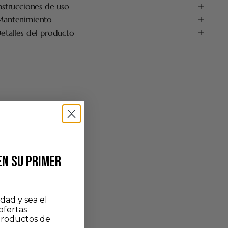
nstrucciones de uso
antenimiento
etalles del producto
EN SU PRIMER
dad y sea el
ofertas
productos de