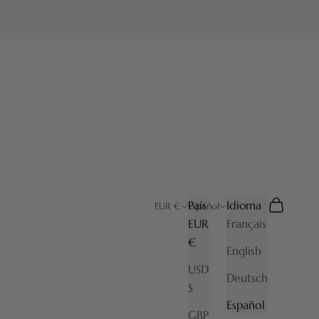
País
Idioma
Buscar
Cesta
EUR €
Español
EUR
Français
€
English
USD
Deutsch
$
Español
GBP