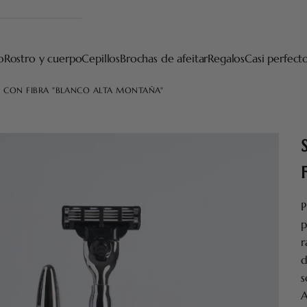
o
Rostro y cuerpo
Cepillos
Brochas de afeitar
Regalos
Casi perfect
O CON FIBRA "BLANCO ALTA MONTAÑA"
P
p
r
d
s
A