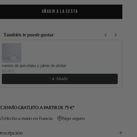
AÑADIR A LA CESTA
También te puede gustar
se the Previous and Next buttons to navigate through product recommenda
cuenco de porcelana y jabón de afeitar
Edi
60,00 €
24,
Añadir
ENVÍO GRATUITO A PARTIR DE 75 €*
Hecho a mano en Francia
Pago seguro
escripción