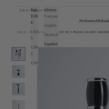
País
Idioma
EUR €
Español
EUR
Français
Perfumes
Afeitad
€
English
USD
INICIO
SETS DE AFEITADO
SET DE 3 PIEZAS LACADO CROM
Deutsch
$
Español
GBP
£
CHF