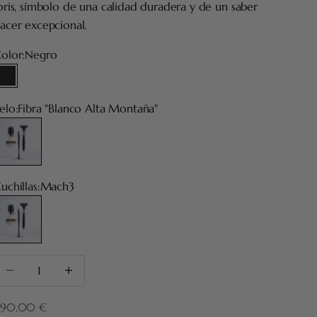
oris, símbolo de una calidad duradera y de un saber
acer excepcional.
olor:
Negro
Negro
elo:
Fibra "Blanco Alta Montaña"
ibra "Blanco Alta Montaña"
uchillas:
Mach3
Mach3
educir cantidad
Aumentar cantidad
recio de oferta
290,00 €