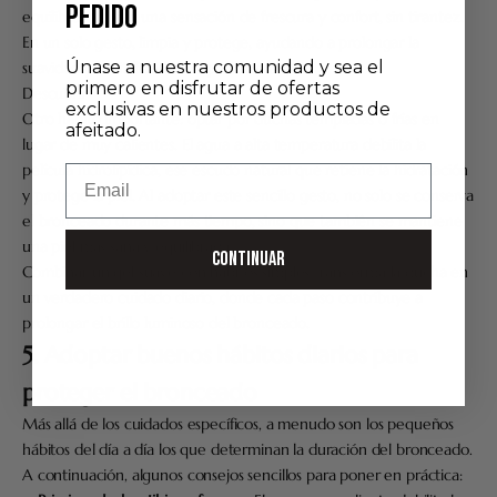
PEDIDO
equilibrada dejan una sensación de frescura y confort, sin tirantez.
En un solo gesto, limpia y protege, ayudando a prolongar la
Únase a nuestra comunidad y sea el
suavidad y la vitalidad de la piel bronceada.
primero en disfrutar de ofertas
Descubrir
exclusivas en nuestros productos de
Otro hábito importante: optar por duchas templadas o frías en
afeitado.
lugar de muy calientes. El agua a alta temperatura debilita la
película hidrolipídica, ese escudo natural que retiene la hidratación
Email
y protege la piel. Al adoptar este sencillo gesto, no solo se conserva
el bronceado durante más tiempo, sino que también se mantiene
una piel más sana y equilibrada.
CONTINUAR
Combinar un gel suave con hábitos simples transforma la ducha en
un verdadero cuidado diario, donde cada paso contribuye a
prolongar el brillo luminoso del bronceado.
5. Adoptar buenos hábitos diarios para
proteger el bronceado
Más allá de los cuidados específicos, a menudo son los pequeños
hábitos del día a día los que determinan la duración del bronceado.
A continuación, algunos consejos sencillos para poner en práctica: