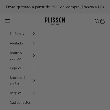
Ir al contenido
Envío gratuito a partir de 75 € de compra (Francia y UE)
Plisson 1808
Menú
Buscar
Cesta
Perfumes
Afeitado
Rostro y
cuerpo
Cepillos
Brochas de
afeitar
Regalos
Casi perfectos