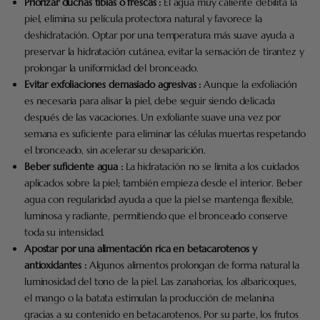
Priorizar duchas tibias o frescas :
El agua muy caliente debilita la
piel, elimina su película protectora natural y favorece la
deshidratación. Optar por una temperatura más suave ayuda a
preservar la hidratación cutánea, evitar la sensación de tirantez y
prolongar la uniformidad del bronceado.
Evitar exfoliaciones demasiado agresivas :
Aunque la exfoliación
es necesaria para alisar la piel, debe seguir siendo delicada
después de las vacaciones. Un exfoliante suave una vez por
semana es suficiente para eliminar las células muertas respetando
el bronceado, sin acelerar su desaparición.
Beber suficiente agua :
La hidratación no se limita a los cuidados
aplicados sobre la piel; también empieza desde el interior. Beber
agua con regularidad ayuda a que la piel se mantenga flexible,
luminosa y radiante, permitiendo que el bronceado conserve
toda su intensidad.
Apostar por una alimentación rica en betacarotenos y
antioxidantes :
Algunos alimentos prolongan de forma natural la
luminosidad del tono de la piel. Las zanahorias, los albaricoques,
el mango o la batata estimulan la producción de melanina
gracias a su contenido en betacarotenos. Por su parte, los frutos