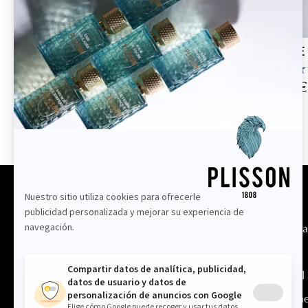
uridad
Edición Descubrimiento
Paquete de 
24,00 €
10,00 €
Información
Nuestra Ma
Buscar tiendas
Entrega
Contáctenos
Aviso legal
Nuestros consejos
Condicione