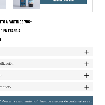
Añadir al carrito
ITO A PARTIR DE 75€*
O EN FRANCIA
O
tilización
o
producto
 ¿Necesita asesoramiento? Nuestros asesores de ventas están a su