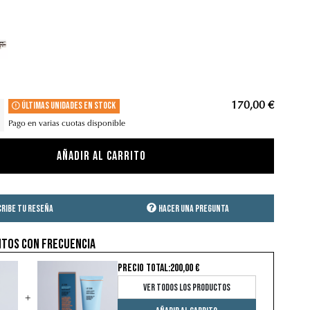
ne abierto
guridad - Peine cerrado
Últimas unidades en stock
170,00 €
Pago en varias cuotas disponible
Añadir al carrito
cribe tu reseña
Hacer una pregunta
tos con frecuencia
PRECIO TOTAL:
200,00 €
Ver todos los productos
+