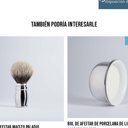
disposición d
También podría interesarle
Bol de Afeitar de Porcelana de L
feitar macizo Paladio