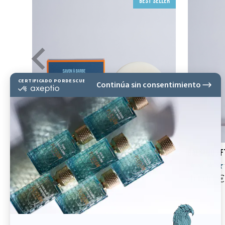
Best seller
Jabón de afeitar
Bálsamo Af
(5)
25,00 €
40,00 €