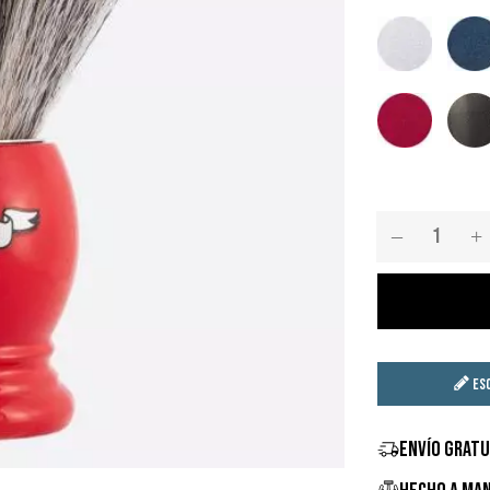
Gris ártico
Gri
Rojo Perlado
Es
ENVÍO GRATU