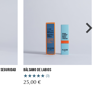
e seguridad
Bálsamo de labios
Sopor
(3)
25,00 €
15,