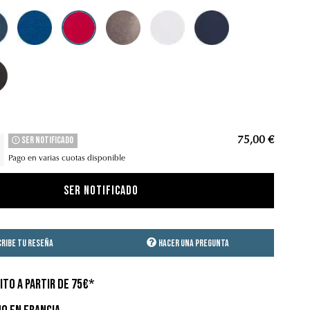
s perla
Noche Azul
Rojo Ferrari
Perla marrón
Blanco
Azul de acero
Negro
Ser notificado
75,00 €
Pago en varias cuotas disponible
SER NOTIFICADO
cribe tu reseña
Hacer una pregunta
ITO A PARTIR DE 75€*