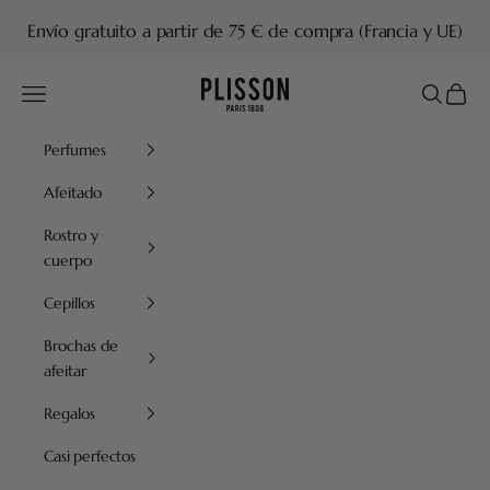
Ir al contenido
Envío gratuito a partir de 75 € de compra (Francia y UE)
Plisson 1808
Menú
Buscar
Cesta
Perfumes
Afeitado
Rostro y
cuerpo
Cepillos
Brochas de
afeitar
Regalos
Casi perfectos