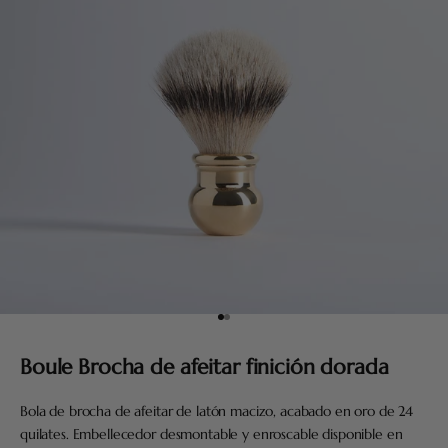
Ir al artículo 1
Ir al artículo 2
Boule Brocha de afeitar finición dorada
Bola de brocha de afeitar de latón macizo, acabado en oro de 24
quilates. Embellecedor desmontable y enroscable disponible en