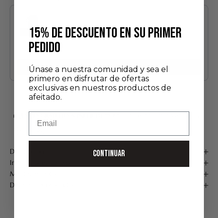
Use the Previous and Next buttons to navigate through product recommendatio
15% DE DESCUENTO EN SU PRIMER
PEDIDO
Edición Descubrimiento
24,00 €
Añadir
Únase a nuestra comunidad y sea el
primero en disfrutar de ofertas
exclusivas en nuestros productos de
afeitado.
Email
ENVÍO GRATUITO A PARTIR DE 75 €*
Hecho a mano en Francia
Pago seguro
Descripción
CONTINUAR
Instrucciones de uso
Mantenimiento
Detalles del producto