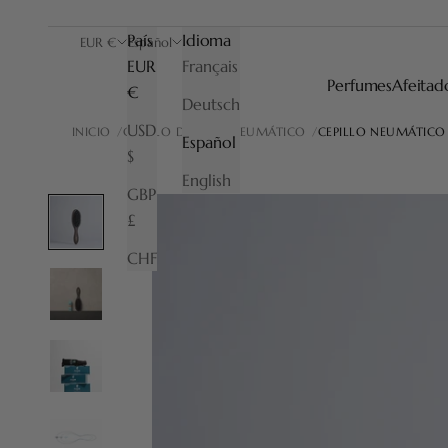
País
Idioma
EUR €
Español
EUR
Français
Perfumes
Afeitad
€
Deutsch
USD
INICIO
CEPILLO DE PELO NEUMÁTICO
CEPILLO NEUMÁTICO 
Español
$
English
GBP
£
CHF