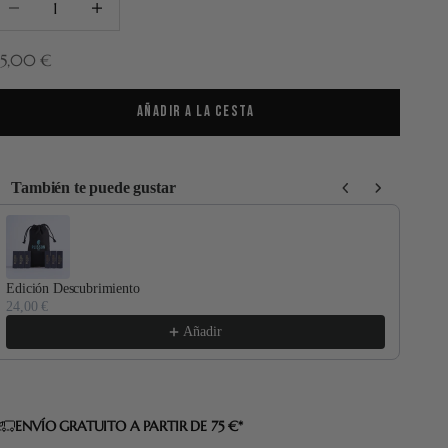
recio de oferta
5,00 €
AÑADIR A LA CESTA
También te puede gustar
se the Previous and Next buttons to navigate through product recommenda
Edición Descubrimiento
Cepi
24,00 €
55,
Añadir
ENVÍO GRATUITO A PARTIR DE 75 €*