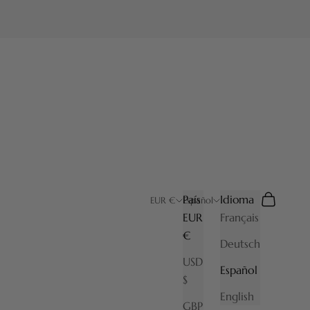
País
Idioma
Buscar
Cesta
EUR €
Español
EUR
Français
€
Deutsch
USD
Español
$
English
GBP