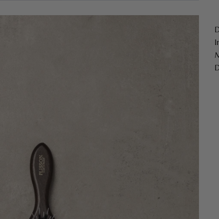
D
I
M
D