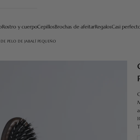
o
Rostro y cuerpo
Cepillos
Brochas de afeitar
Regalos
Casi perfect
DE PELO DE JABALÍ PEQUEÑO
C
M
a
1
T
R