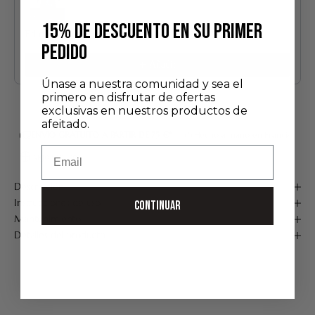
15% DE DESCUENTO EN SU PRIMER
Edición Descubrimiento
PEDIDO
24,00 €
Añadir
Únase a nuestra comunidad y sea el
primero en disfrutar de ofertas
exclusivas en nuestros productos de
afeitado.
ENVÍO GRATUITO A PARTIR DE 75 €*
Hecho a mano en Francia
Email
Pago seguro
Descripción
Instrucciones de uso
CONTINUAR
Mantenimiento
Detalles del producto