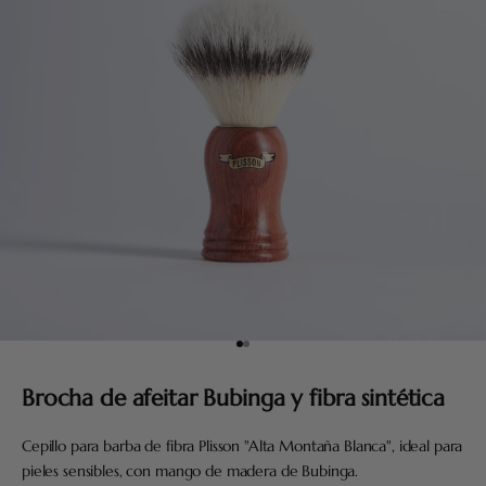
Ir al artículo 1
Ir al artículo 2
Brocha de afeitar Bubinga y fibra sintética
Cepillo para barba de fibra Plisson "Alta Montaña Blanca", ideal para
pieles sensibles, con mango de madera de Bubinga.