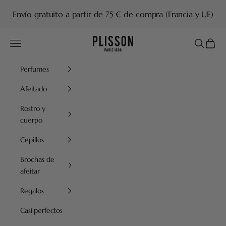
Ir al contenido
Envío gratuito a partir de 75 € de compra (Francia y UE)
Plisson 1808
Menú
Buscar
Cesta
Perfumes
Afeitado
Rostro y
cuerpo
Cepillos
Brochas de
afeitar
Regalos
Casi perfectos