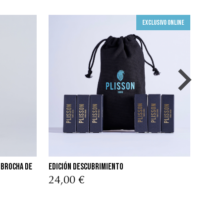
Exclusivo online
 Brocha de
Edición Descubrimiento
Gel li
24,00 €
30,