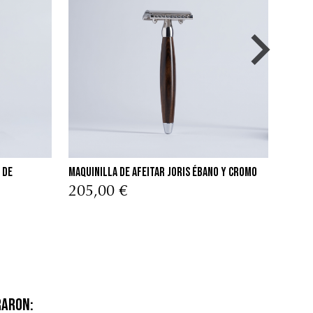
 de
maquinilla de afeitar Joris ébano y cromo
Navaj
Croma
205,00 €
145
raron: