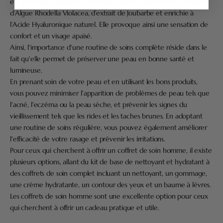
et de stimuler l’élasticité de la peau grâce à l’association puissante
d’Algue Rhodella Violacea, d’extrait de Joubarbe et enrichie à
l’Acide Hyaluronique naturel. Elle provoque ainsi une sensation de
confort et un visage apaisé.
Ainsi, l'importance d'une routine de soins complète réside dans le
fait qu'elle permet de préserver une peau en bonne santé et
lumineuse.
En prenant soin de votre peau et en utilisant les bons produits,
vous pouvez minimiser l'apparition de problèmes de peau tels que
l'acné, l'eczéma ou la peau sèche, et prévenir les signes du
vieillissement tels que les rides et les taches brunes. En adoptant
une routine de soins régulière, vous pouvez également améliorer
l'efficacité de votre rasage et prévenir les irritations.
Pour ceux qui cherchent à offrir
un coffret de soin homme,
il existe
plusieurs options, allant du
kit de base de nettoyant et hydratant
à
des
coffrets de soin complet
incluant un nettoyant, un gommage,
une crème hydratante, un contour des yeux et un baume à lèvres.
Les coffrets de soin homme sont une excellente option pour ceux
qui cherchent à offrir un cadeau pratique et utile.