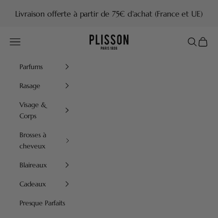
Passer au contenu
Livraison offerte à partir de 75€ d'achat (France et UE)
Plisson 1808
Menu
Recherch
Panier
Parfums
Rasage
Visage &
Corps
Brosses à
cheveux
Blaireaux
Cadeaux
Presque Parfaits