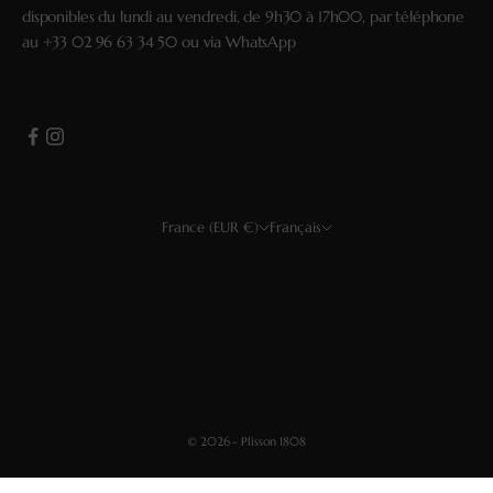
disponibles du lundi au vendredi, de 9h30 à 17h00, par téléphone
au
+33 02 96 63 34 50
ou via
WhatsApp
France (EUR €)
Français
Pays
Langue
USD $
Français
EUR €
English
GBP £
Deutsch
CHF
Español
© 2026 - Plisson 1808