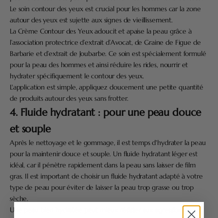
Le soin contour des yeux est crucial pour les hommes car la zone
autour des yeux est sujette aux signes de vieillissement.
La
Crème Contour des Yeux
adoucit et apaise la peau grâce à
l’association protectrice d’extrait d’Avocat, de Graine de Figue de
Barbarie et d’extrait de Joubarbe. Ce soin est spécialement formulé
pour la peau des hommes et ainsi réduire les rides, nourrir et
hydrater spécifiquement le contour des yeux.
L'application est simple, appliquez doucement une petite quantité
de produits autour des yeux sans frotter.
4. Fluide hydratant : pour une peau douce
et souple
Après le nettoyage et le gommage, il est temps d'hydrater la peau
pour la maintenir douce et souple. Un fluide hydratant léger est
idéal, car il pénètre rapidement dans la peau sans laisser de film
gras. Il est important de choisir un fluide hydratant adapté à votre
type de peau pour éviter de laisser la peau trop grasse ou trop
sèche.
Une peau bien hydratée peut mieux résister aux agressions