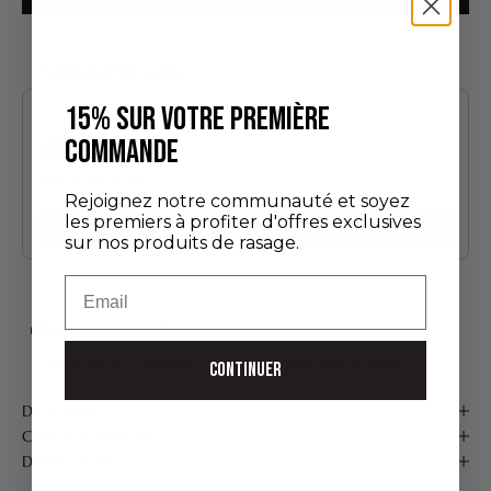
Vous aimerez aussi
Use the Previous and Next buttons to navigate through product recommendatio
15% SUR VOTRE PREMIÈRE
COMMANDE
Édition Découverte
Rejoignez notre communauté et soyez
24,00 €
les premiers à profiter d'offres exclusives
Ajouter
sur nos produits de rasage.
Email
LIVRAISON OFFERTE À PARTIR DE 75 €*
FABRIQUÉ À LA MAIN EN FRANCE
PAIEMENT SÉCURISÉ
CONTINUER
Description
Conseils d'utilisation
Détails produit