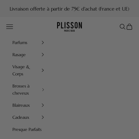
Passer au contenu
Livraison offerte à partir de 75€ d'achat (France et UE)
Plisson 1808
Menu
Recherch
Panier
Parfums
Rasage
Visage &
Corps
Brosses à
cheveux
Blaireaux
Cadeaux
Presque Parfaits