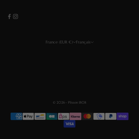
France (EUR €)
Français
Pays
Langue
USD $
Français
EUR €
English
GBP £
Deutsch
CHF
Español
© 2026 - Plisson 1808