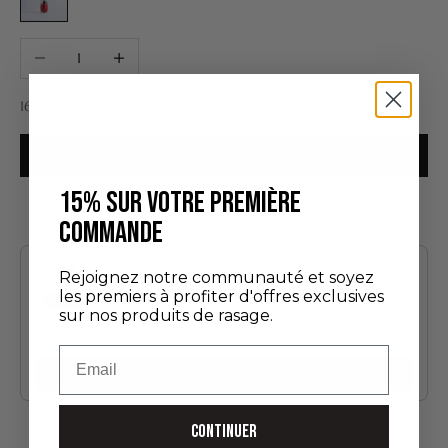
Diminuer la quantité
Augmenter la quantité
Prix de vente
168,00 €
AJOUTER AU PANIER
15% SUR VOTRE PREMIÈRE
COMMANDE
Vous aimerez aussi
Use the Previous and Next buttons to navigate through product recommendatio
Rejoignez notre communauté et soyez
les premiers à profiter d'offres exclusives
sur nos produits de rasage.
Édition Découverte
24,00 €
Email
Ajouter
CONTINUER