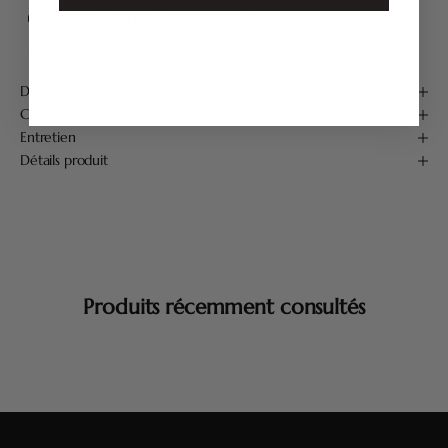
LIVRAISON OFFERTE À PARTIR DE 75 €*
FABRIQUÉ À LA MAIN EN FRANCE
PAIEMENT SÉCURISÉ
Description
Conseils d'utilisation
Entretien
Détails produit
Produits récemment consultés