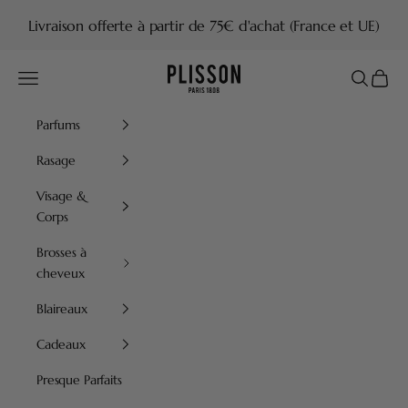
Passer au contenu
Livraison offerte à partir de 75€ d'achat (France et UE)
Plisson 1808
Menu
Recherch
Panier
Parfums
Rasage
Visage &
Corps
Brosses à
cheveux
Blaireaux
Cadeaux
Presque Parfaits