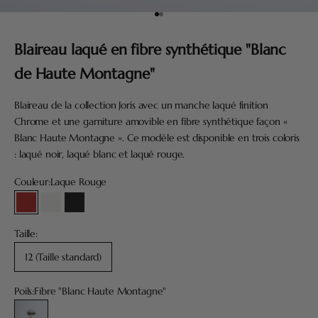
Aller à l'élément 1
Aller à l'élément 4
Blaireau laqué en fibre synthétique "Blanc
de Haute Montagne"
Blaireau de la collection Joris avec un manche laqué finition
Chrome et une garniture amovible en fibre synthétique façon «
Blanc Haute Montagne ». Ce modèle est disponible en trois coloris
: laqué noir, laqué blanc et laqué rouge.
Couleur:
Laque Rouge
Laque Rouge
Laque Blanche
Laque Noire
Taille:
12 (Taille standard)
Poils:
Fibre "Blanc Haute Montagne"
Fibre "Blanc Haute Montagne"