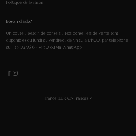
Politique de livraison
Besoin d'aide?
Un doute ? Besoin de conseils ? Nos conseillers de vente sont
disponibles du lundi au vendredi, de 9h30 à 17h00, par téléphone
au
+33 02 96 63 34 50
ou via
WhatsApp
France (EUR €)
Français
Pays
Langue
USD $
Français
EUR €
English
GBP £
Deutsch