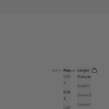
Pays
Langue
Recherche
Panier
EUR €
Français
USD
Français
$
English
EUR
Deutsch
€
Español
GBP