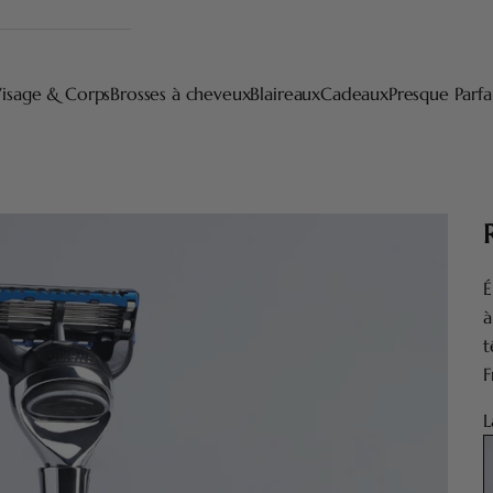
isage & Corps
Brosses à cheveux
Blaireaux
Cadeaux
Presque Parfa
É
à
t
F
L
F