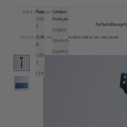
Pays
Langue
EUR €
Français
USD
Français
Parfums
Rasage
V
$
English
EUR
ACCUEIL
RASOIRS
RASOIR FUSION ÉBÈNE DE MACASSAR
Deutsch
€
Español
GBP
£
CHF