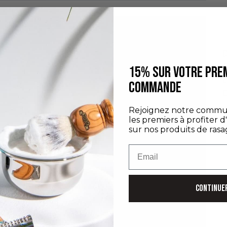
D
C
15% SUR VOTRE PRE
E
COMMANDE
D
Rejoignez notre commu
les premiers à profiter d
sur nos produits de rasa
Email
CONTINUE