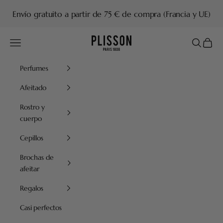
Ir al contenido
Envío gratuito a partir de 75 € de compra (Francia y UE)
Plisson 1808
Menú
Buscar
Cesta
Perfumes
Afeitado
Rostro y
cuerpo
Cepillos
Brochas de
afeitar
Regalos
Casi perfectos