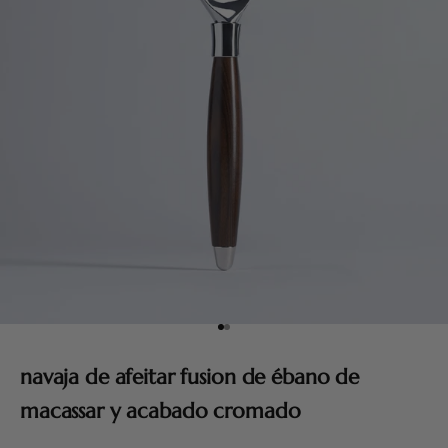
Ir al artículo 1
Ir al artículo 2
navaja de afeitar fusion de ébano de
macassar y acabado cromado