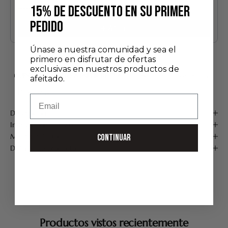
Edición Descubrimiento
15% DE DESCUENTO EN SU PRIMER
24,00 €
PEDIDO
Añadir
Únase a nuestra comunidad y sea el
primero en disfrutar de ofertas
exclusivas en nuestros productos de
ENVÍO GRATUITO A PARTIR DE 75 €*
Hecho a mano en Francia
afeitado.
Pago seguro
Email
Descripción
Instrucciones de uso
Mantenimiento
CONTINUAR
Detalles del producto
Productos vistos recientemente