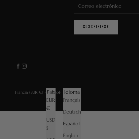
SUSCRIBIRSE
País
Idioma
Francia (EUR €)
Español
EUR
Français
€
Deutsch
USD
Español
$
English