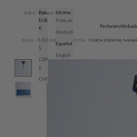
País
Idioma
EUR €
Español
EUR
Français
Perfumes
Afeitad
€
Deutsch
USD
INICIO
MAQUINILLAS DE AFEITAR
FUSION ESSENTIAL NAVAJ
Español
$
English
GBP
£
CHF