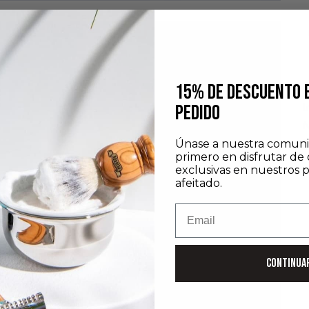
15% DE DESCUENTO 
D
I
PEDIDO
M
D
Únase a nuestra comuni
primero en disfrutar de 
exclusivas en nuestros 
afeitado.
Email
CONTINUA