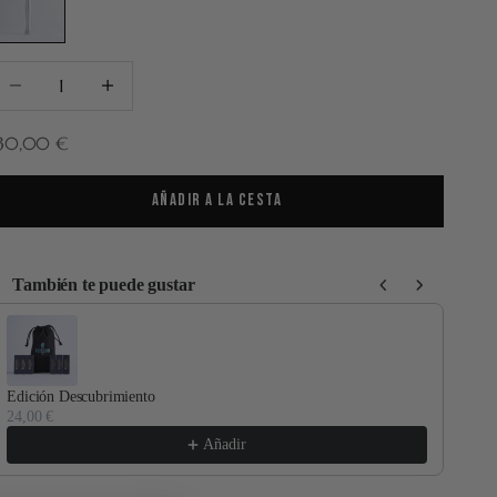
educir cantidad
Aumentar cantidad
recio de oferta
130,00 €
AÑADIR A LA CESTA
También te puede gustar
se the Previous and Next buttons to navigate through product recommenda
Edición Descubrimiento
Port
24,00 €
20,
Añadir