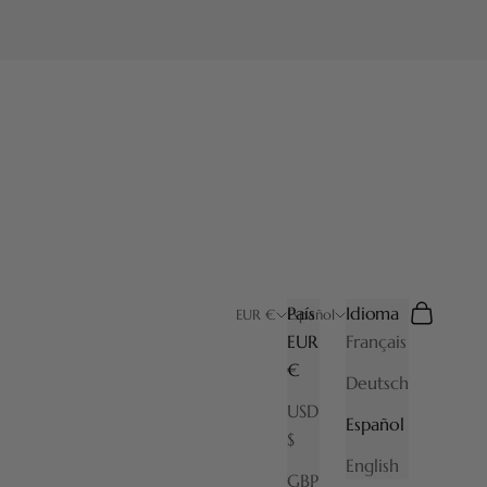
País
Idioma
Buscar
Cesta
EUR €
Español
EUR
Français
€
Deutsch
USD
Español
$
English
GBP