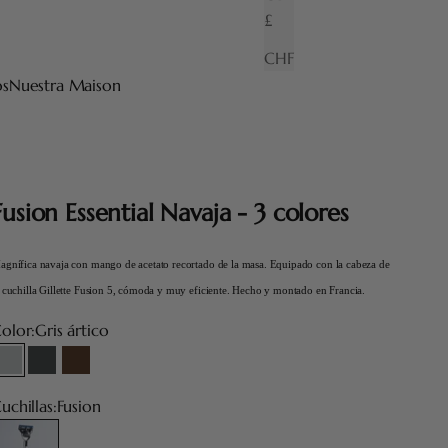
£
CHF
os
Nuestra Maison
Fusion Essential Navaja - 3 colores
agnífica navaja con mango de acetato recortado de la masa. Equipado con la cabeza de 
a cuchilla Gillette Fusion 5, cómoda y muy eficiente. Hecho y montado en Francia.
olor:
Gris ártico
Gris ártico
Gris antracita
Chocolate
uchillas:
Fusion
usion