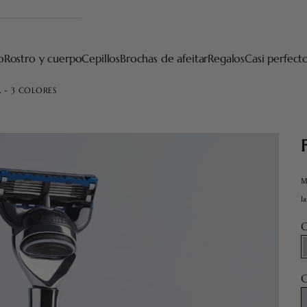
o
Rostro y cuerpo
Cepillos
Brochas de afeitar
Regalos
Casi perfect
A - 3 COLORES
M
l
C
C
F