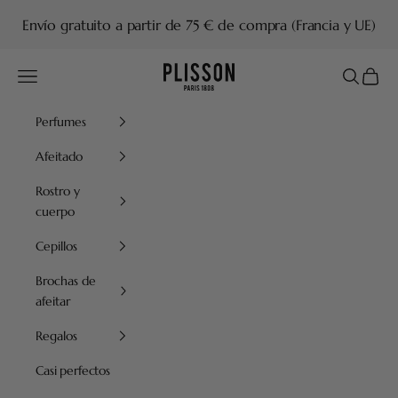
Ir al contenido
Envío gratuito a partir de 75 € de compra (Francia y UE)
Plisson 1808
Menú
Buscar
Cesta
Perfumes
Afeitado
Rostro y
cuerpo
Cepillos
Brochas de
afeitar
Regalos
Casi perfectos