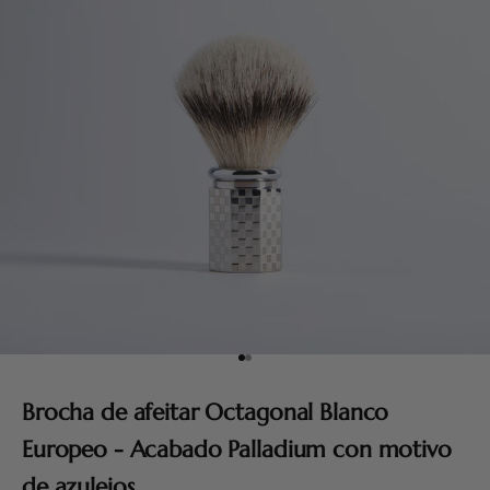
Ir al artículo 1
Ir al artículo 2
Brocha de afeitar Octagonal Blanco
Europeo - Acabado Palladium con motivo
de azulejos