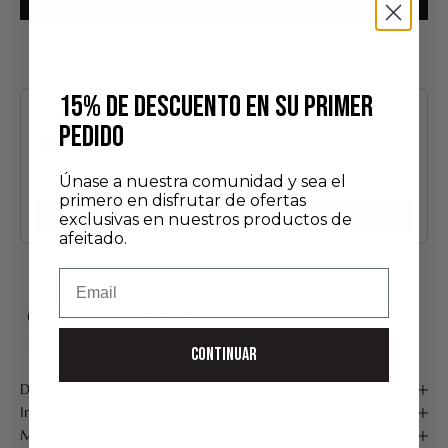
También te puede gustar
Use the Previous and Next buttons to navigate through product recommendatio
15% DE DESCUENTO EN SU PRIMER
PEDIDO
Edición Descubrimiento
Únase a nuestra comunidad y sea el
24,00 €
primero en disfrutar de ofertas
Añadir
exclusivas en nuestros productos de
afeitado.
Email
ENVÍO GRATUITO A PARTIR DE 75 €*
Hecho a mano en Francia
Pago seguro
CONTINUAR
Descripción
Instrucciones de uso
Mantenimiento