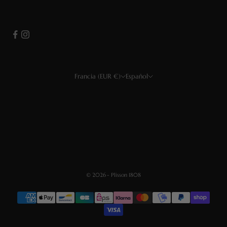
Francia (EUR €)
Español
País
Idioma
EUR €
Français
USD $
English
GBP £
Deutsch
CHF
Español
© 2026 - Plisson 1808