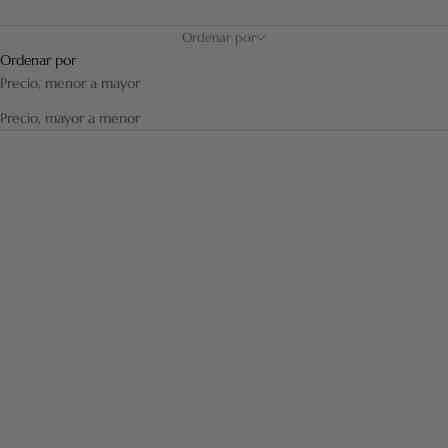
Ordenar por
Ordenar por
Precio, menor a mayor
Precio, mayor a menor
Añadir a la cesta
Elige opciones
CEPILLO DE AFEITAR DE FIBRA
BROCHA DE AFEITAR DE FIBRA
"BLANCO ALTA MONTAÑA"
SINTÉTICA LACADA Y
RETRO LACADA Y CROMADA
ACABADO CROMADO - 3