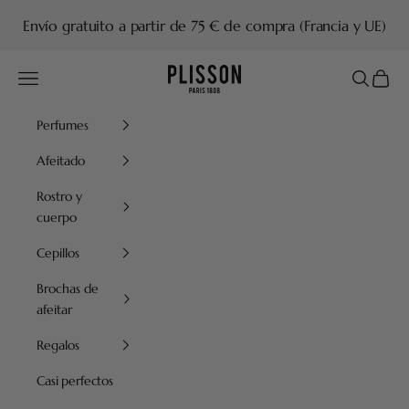
Ir al contenido
Envío gratuito a partir de 75 € de compra (Francia y UE)
Plisson 1808
Menú
Buscar
Cesta
Perfumes
Afeitado
Rostro y
cuerpo
Cepillos
Brochas de
afeitar
Regalos
Casi perfectos