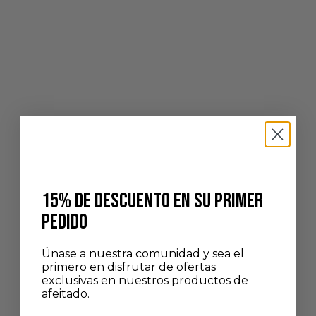
Añadir a la cesta
Elige opciones
FUSION NAVAJA DE AFEITAR
MAQUINILLA DE AFEITAR DE
LACADA NEGRO Y ACABADO
SEGURIDAD JORIS RETRO-
CROMADO
LACADA EN CROMO BLANCO
Y NEGRO
PRECIO DE OFERTA
145,00 €
15% DE DESCUENTO EN SU PRIMER
PRECIO DE OFERTA
170,00 €
PEDIDO
Únase a nuestra comunidad y sea el
primero en disfrutar de ofertas
exclusivas en nuestros productos de
afeitado.