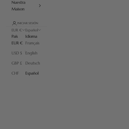
Nuestra
Maison
INICIAR SESIÓN
EUR €
Español
País
Idioma
EUR €
Français
USD $
English
GBP £
Deutsch
Laca
CHF
Español
Descubra el acabado en laca de las brochas de la colección Joris,
con cabezal desenroscable, fabricadas en nuestros talleres de
Francia. Un acabado brillante y colores originales para gustar a
todos.