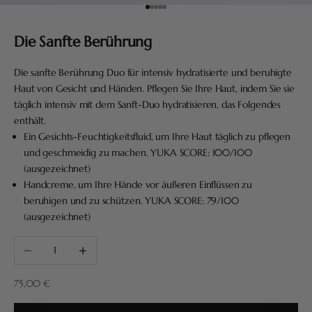
Gehe zu Element 1
Gehe zu Element 2
Gehe zu Element 3
Gehe zu Element 4
Gehe zu Element 5
Die Sanfte Berührung
Die sanfte Berührung Duo für intensiv hydratisierte und beruhigte
Haut von Gesicht und Händen. Pflegen Sie Ihre Haut, indem Sie sie
täglich intensiv mit dem Sanft-Duo hydratisieren, das Folgendes
enthält.
Ein Gesichts-Feuchtigkeitsfluid, um Ihre Haut täglich zu pflegen
und geschmeidig zu machen. YUKA SCORE: 100/100
(ausgezeichnet)
Handcreme, um Ihre Hände vor äußeren Einflüssen zu
beruhigen und zu schützen. YUKA SCORE: 79/100
(ausgezeichnet)
Anzahl verringern
Anzahl erhöhen
Angebot
75,00 €