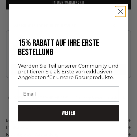
IN DEN WARENKORB
Das könnte Ihnen auch gefallen
Use the Previous and Next buttons to navigate through product recommendatio
15% RABATT AUF IHRE ERSTE
BESTELLUNG
Entdeckungsedition
24,00 €
Werden Sie Teil unserer Community und
Hinzufügen
profitieren Sie als Erste von exklusiven
Angeboten für unsere Rasurprodukte.
Email
KOSTENLOSER VERSAND AB 75 €*
Handgefertigt in Frankreich
Sichere Zahlung
WEITER
Beschreibung
Inhaltsstoffe
Ratschläge zur Verwendung