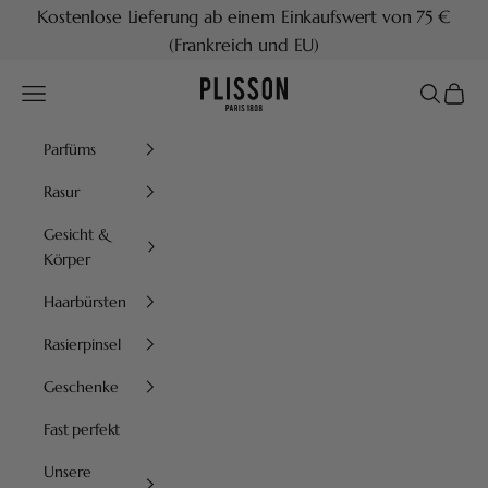
Zum Inhalt springen
Kostenlose Lieferung ab einem Einkaufswert von 75 €
(Frankreich und EU)
Plisson 1808
Menü
Suchen
Waren
Parfüms
Rasur
Gesicht &
Körper
Haarbürsten
Rasierpinsel
Geschenke
Fast perfekt
Unsere