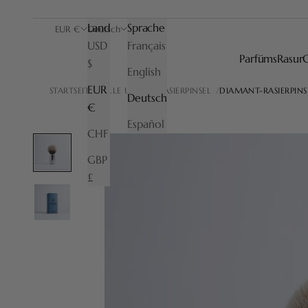
Land
Sprache
EUR €
Deutsch
USD
Français
Parfüms
Rasur
$
English
EUR
STARTSEITE
ALLE UNSERE RASIERPINSEL
DIAMANT-RASIERPINS
Deutsch
€
Español
CHF
GBP
£