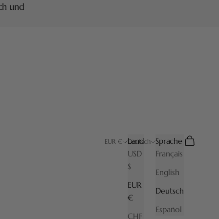
ich und
Land
Sprache
Suchen
Warenkor
EUR €
Deutsch
USD
Français
$
English
EUR
Deutsch
€
Español
CHF