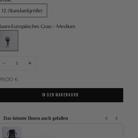
12 (Standardgröße)
aare:
Europäisches Grau - Medium
uropäisches Grau - Medium
nzahl verringern
Anzahl erhöhen
ngebot
95,00 €
IN DEN WARENKORB
Das könnte Ihnen auch gefallen
se the Previous and Next buttons to navigate through product recommenda