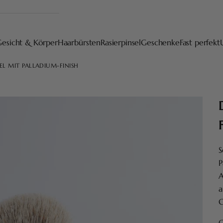
Gesicht & Körper
Haarbürsten
Rasierpinsel
Geschenke
Fast perfekt
EL MIT PALLADIUM-FINISH
S
P
A
a
G
G