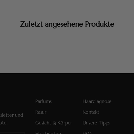
Zuletzt angesehene Produkte
Parfüms
Haardiagnose
Rasur
Kontakt
sletter und
ote.
Gesicht & Körper
Unsere Tipps
Haarbürsten
FAQ