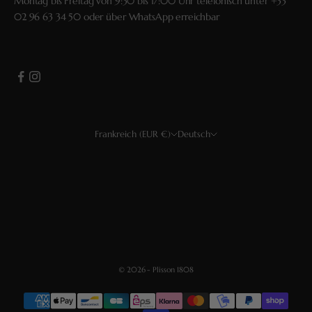
Montag bis Freitag von 9:30 bis 17:00 Uhr telefonisch unter
+33
02 96 63 34 50
oder über
WhatsApp
erreichbar
Frankreich (EUR €)
Deutsch
Land
Sprache
USD $
Français
EUR €
English
CHF
Deutsch
GBP £
Español
© 2026 - Plisson 1808