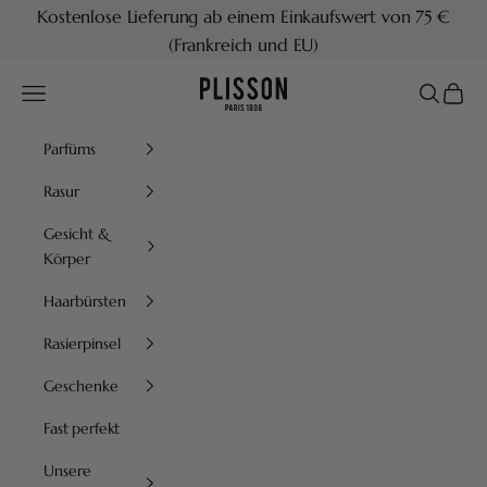
Zum Inhalt springen
Kostenlose Lieferung ab einem Einkaufswert von 75 €
(Frankreich und EU)
Plisson 1808
Menü
Suchen
Waren
Parfüms
Rasur
Gesicht &
Körper
Haarbürsten
Rasierpinsel
Geschenke
Fast perfekt
Unsere