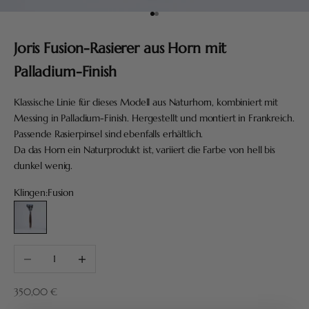
Gehe zu Element 1
Gehe zu Element 2
Joris Fusion-Rasierer aus Horn mit
Palladium-Finish
Klassische Linie für dieses Modell aus Naturhorn, kombiniert mit
Messing in Palladium-Finish. Hergestellt und montiert in Frankreich.
Passende Rasierpinsel sind ebenfalls erhältlich.
Da das Horn ein Naturprodukt ist, variiert die Farbe von hell bis
dunkel wenig.
Klingen:
Fusion
Fusion
Anzahl verringern
Anzahl erhöhen
Angebot
350,00 €