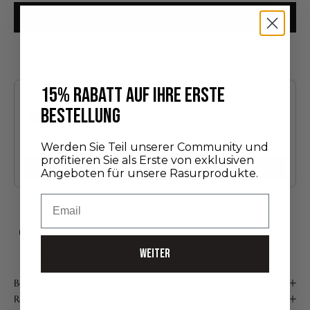
IN DEN WARENKORB
Das könnte Ihnen auch gefallen
Use the Previous and Next buttons to navigate through product recommendatio
15% RABATT AUF IHRE ERSTE
BESTELLUNG
Entdeckungsedition
Werden Sie Teil unserer Community und
24,00 €
profitieren Sie als Erste von exklusiven
Hinzufügen
Angeboten für unsere Rasurprodukte.
Email
KOSTENLOSER VERSAND AB 75 €*
Handgefertigt in Frankreich
WEITER
Sichere Zahlung
Beschreibung
Ratschläge zur Verwendung