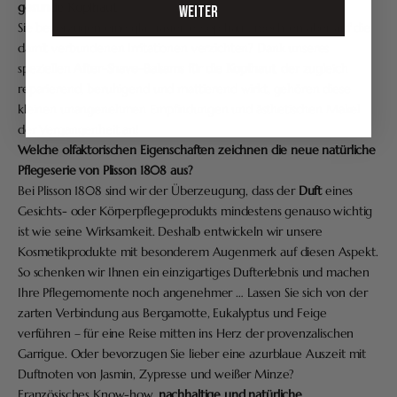
gesunde Kopfhaut
WEITER
Sie bevorzugen eine glattrasierte Kopfhaut, möchten aber auf die
damit verbundenen Irritationen verzichten? Dank unseres
speziellen
After-Shave-Balsams für die Kopfhaut
, der zugleich
reparierend, beruhigend und mattierend wirkt, gehören diese
kleinen unangenehmen Empfindungen und ästhetischen Makel
der Vergangenheit an!
Welche olfaktorischen Eigenschaften zeichnen die neue natürliche
Pflegeserie von Plisson 1808 aus?
Bei Plisson 1808 sind wir der Überzeugung, dass der
Duft
eines
Gesichts- oder Körperpflegeprodukts mindestens genauso wichtig
ist wie seine Wirksamkeit. Deshalb entwickeln wir unsere
Kosmetikprodukte mit besonderem Augenmerk auf diesen Aspekt.
So schenken wir Ihnen ein einzigartiges Dufterlebnis und machen
Ihre Pflegemomente noch angenehmer … Lassen Sie sich von der
zarten Verbindung aus Bergamotte, Eukalyptus und Feige
verführen – für eine Reise mitten ins Herz der provenzalischen
Garrigue. Oder bevorzugen Sie lieber eine azurblaue Auszeit mit
Duftnoten von Jasmin, Zypresse und weißer Minze?
Französisches Know-how,
nachhaltige und natürliche