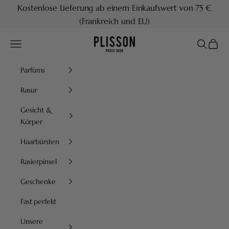
Zum Inhalt springen
Kostenlose Lieferung ab einem Einkaufswert von 75 €
(Frankreich und EU)
Plisson 1808
Menü
Suchen
Waren
Parfüms
Rasur
Gesicht &
Körper
Haarbürsten
Rasierpinsel
Geschenke
Fast perfekt
Unsere