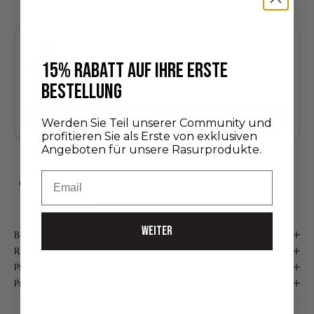
Das könnte Ihnen auch gefallen
Use the Previous and Next buttons to navigate through product recommendatio
15% RABATT AUF IHRE ERSTE
BESTELLUNG
Entdeckungsedition
24,00 €
Hinzufügen
Werden Sie Teil unserer Community und
profitieren Sie als Erste von exklusiven
Angeboten für unsere Rasurprodukte.
Email
KOSTENLOSER VERSAND AB 75 €*
Handgefertigt in Frankreich
Sichere Zahlung
WEITER
Beschreibung
Ratschläge zur Verwendung
Pflege
Produktdetails