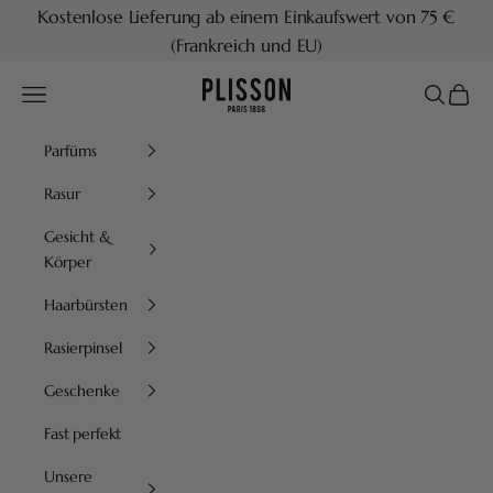
Zum Inhalt springen
Kostenlose Lieferung ab einem Einkaufswert von 75 €
(Frankreich und EU)
Plisson 1808
Menü
Suchen
Waren
Parfüms
Rasur
Gesicht &
Körper
Haarbürsten
Rasierpinsel
Geschenke
Fast perfekt
Unsere