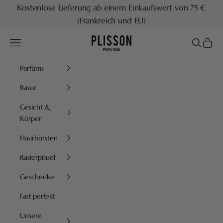
Zum Inhalt springen
Kostenlose Lieferung ab einem Einkaufswert von 75 €
(Frankreich und EU)
Plisson 1808
Menü
Suchen
Waren
Parfüms
Rasur
Gesicht &
Körper
Haarbürsten
Rasierpinsel
Geschenke
Fast perfekt
Unsere