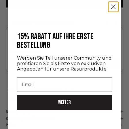
IN DEN WARENKORB
Das könnte Ihnen auch gefallen
Use the Previous and Next buttons to navigate through product recommendatio
15% RABATT AUF IHRE ERSTE
BESTELLUNG
Entdeckungsedition
24,00 €
Werden Sie Teil unserer Community und
profitieren Sie als Erste von exklusiven
Hinzufügen
Angeboten für unsere Rasurprodukte.
Email
KOSTENLOSER VERSAND AB 75 €*
Handgefertigt in Frankreich
Sichere Zahlung
WEITER
Beschreibung
Ratschläge zur Verwendung
Pflege