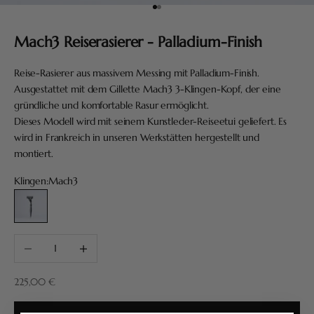
Gehe zu Element 1
Gehe zu Element 2
Mach3 Reiserasierer - Palladium-Finish
Reise-Rasierer aus massivem Messing mit Palladium-Finish.
Ausgestattet mit dem Gillette Mach3 3-Klingen-Kopf, der eine
gründliche und komfortable Rasur ermöglicht.
Dieses Modell wird mit seinem Kunstleder-Reiseetui geliefert. Es
wird in Frankreich in unseren Werkstätten hergestellt und
montiert.
Klingen:
Mach3
Mach3
Anzahl verringern
Anzahl erhöhen
Angebot
225,00 €