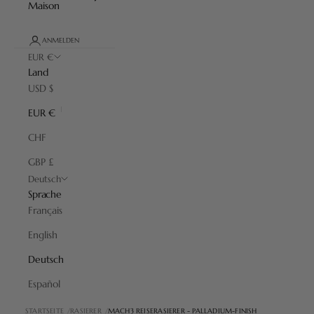
Maison
ANMELDEN
EUR €
Land
USD $
EUR €
CHF
GBP £
Deutsch
Sprache
Français
English
Deutsch
Español
STARTSEITE
RASIERER
MACH3 REISERASIERER - PALLADIUM-FINISH