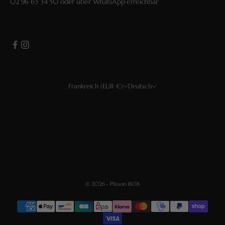
02 96 63 34 50
oder über
WhatsApp
erreichbar
Frankreich (EUR €)
Deutsch
Land
Sprache
USD $
Français
EUR €
English
CHF
Deutsch
GBP £
Español
© 2026 - Plisson 1808