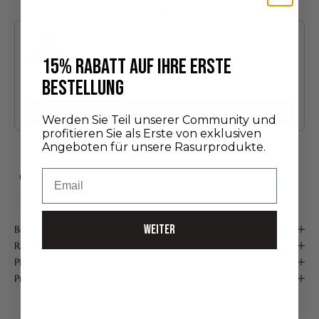
Das könnte Ihnen auch gefallen
Use the Previous and Next buttons to navigate through product recommendatio
15% RABATT AUF IHRE ERSTE
Entdeckungsedition
BESTELLUNG
24,00 €
Hinzufügen
Werden Sie Teil unserer Community und
profitieren Sie als Erste von exklusiven
Angeboten für unsere Rasurprodukte.
Email
KOSTENLOSER VERSAND AB 75 €*
Handgefertigt in Frankreich
Sichere Zahlung
WEITER
Beschreibung
Ratschläge zur Verwendung
Pflege
Produktdetails