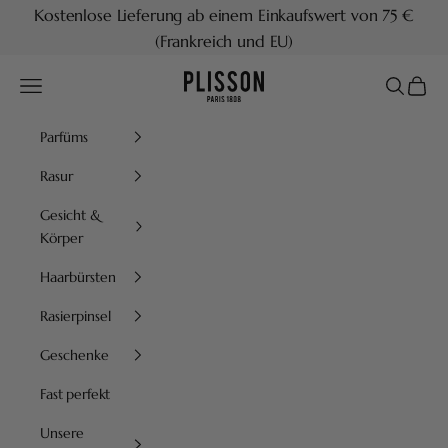
Zum Inhalt springen
Kostenlose Lieferung ab einem Einkaufswert von 75 €
(Frankreich und EU)
Plisson 1808
Menü
Suchen
Waren
Parfüms
Rasur
Gesicht &
Körper
Haarbürsten
Rasierpinsel
Geschenke
Fast perfekt
Unsere