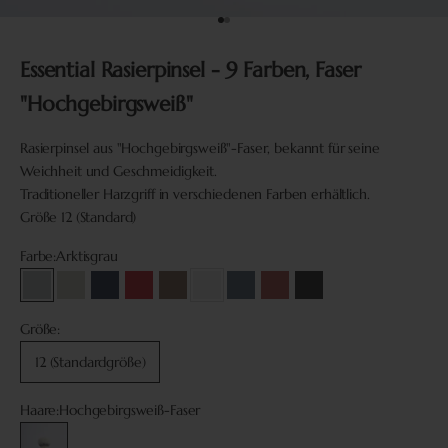
Gehe zu Element 1
Gehe zu Element 10
Essential Rasierpinsel - 9 Farben, Faser
"Hochgebirgsweiß"
Rasierpinsel aus "Hochgebirgsweiß"-Faser, bekannt für seine
Weichheit und Geschmeidigkeit.
Traditioneller Harzgriff in verschiedenen Farben erhältlich.
Größe 12 (Standard)
Farbe:
Arktisgrau
Arktisgrau
Perlgrau
Nachtblau
Ferrarirot
Perlbraun
Weiß
Schieferblau
Perlrot
Schwarz
Größe:
12 (Standardgröße)
Haare:
Hochgebirgsweiß-Faser
Hochgebirgsweiß-Faser