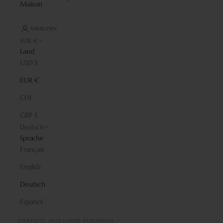
Maison
ANMELDEN
EUR €
Land
USD $
EUR €
CHF
GBP £
Deutsch
Sprache
Français
English
Deutsch
Español
STARTSEITE
ALLE UNSERE RASIERPINSEL