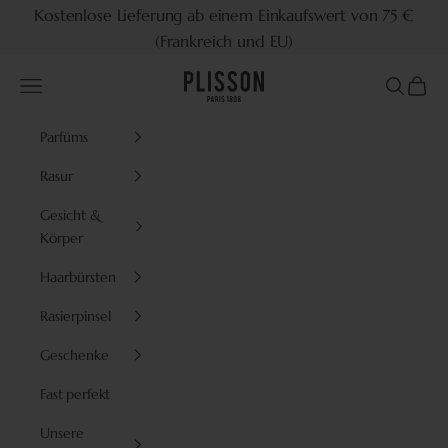
Zum Inhalt springen
Kostenlose Lieferung ab einem Einkaufswert von 75 €
(Frankreich und EU)
Plisson 1808
Menü
Suchen
Waren
Parfüms
Rasur
Gesicht &
Körper
Haarbürsten
Rasierpinsel
Geschenke
Fast perfekt
Unsere