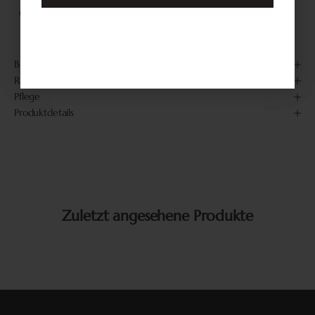
KOSTENLOSER VERSAND AB 75 €*
Handgefertigt in Frankreich
Sichere Zahlung
Beschreibung
Ratschläge zur Verwendung
Pflege
Produktdetails
Zuletzt angesehene Produkte