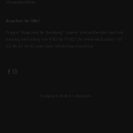
Versandrichtlinie
Brauchen Sie Hilfe?
Fragen? Brauchen Sie Beratung? Unsere Verkaufsberater sind von
Montag bis Freitag von 9:30 bis 17:00 Uhr telefonisch unter
+33
02 96 63 34 50
oder über
WhatsApp
erreichbar
Frankreich (EUR €)
Deutsch
Land
Sprache
USD $
Français
EUR €
English
CHF
Deutsch