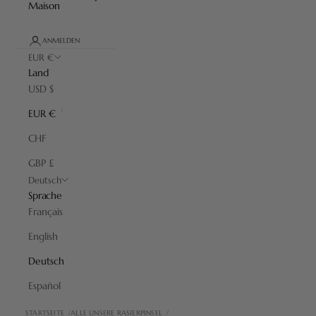
Maison
ANMELDEN
EUR €
Land
USD $
EUR €
CHF
GBP £
Deutsch
Sprache
Français
English
Deutsch
Español
STARTSEITE
ALLE UNSERE RASIERPINSEL