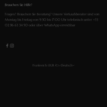
Brauchen Sie Hilfe?
Fragen? Brauchen Sie Beratung? Unsere Verkaufsberater sind von
Montag bis Freitag von 9:30 bis 17:00 Uhr telefonisch unter
+33
02 96 63 34 50
oder über
WhatsApp
erreichbar
Frankreich (EUR €)
Deutsch
Land
Sprache
USD $
Français
EUR €
English
CHF
Deutsch
GBP £
Español