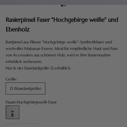
Gehe zu Element 1
Gehe zu Element 2
Gehe zu Element 3
Rasierpinsel Faser "Hochgebirge weiße" und
Ebenholz
Bartpinsel aus Plisson "Hochgebirge weiße"-Synthetikfaser und
wertvoller Makassar-Essenz. Ideal für empfindliche Haut und Fans
von Accessoires aus schönem Holz, wird er Ihre Rasierroutine
erheblich verbessern.
Nur in der Standardgröße 12 erhältlich.
Größe:
12 (Standardgröße)
Haare:
Hochgebirgsweiß-Faser
Hochgebirgsweiß-Faser
Anzahl verringern
Anzahl erhöhen