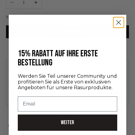
Angebot
165,00 €
IN DEN WARENKORB
15% RABATT AUF IHRE ERSTE
Das könnte Ihnen auch gefallen
BESTELLUNG
Use the Previous and Next buttons to navigate through product recommendatio
Werden Sie Teil unserer Community und
profitieren Sie als Erste von exklusiven
Entdeckungsedition
Angeboten für unsere Rasurprodukte.
24,00 €
Hinzufügen
Email
WEITER
KOSTENLOSER VERSAND AB 75 €*
Handgefertigt in Frankreich
Sichere Zahlung