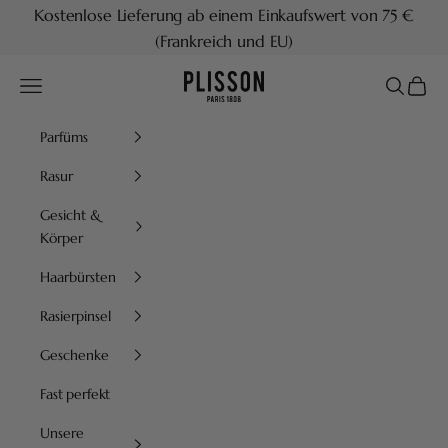
Zum Inhalt springen
Kostenlose Lieferung ab einem Einkaufswert von 75 €
(Frankreich und EU)
Plisson 1808
Menü
Suchen
Waren
Parfüms
Rasur
Gesicht &
Körper
Haarbürsten
Rasierpinsel
Geschenke
Fast perfekt
Unsere